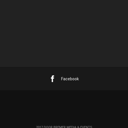
17
18
19
20
21
22
23
24
25
26
27
28
29
30
31
« mrt
Facebook
2017 DOOR BREMER MEDIA & EVENTS